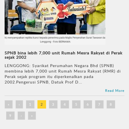
SPNB bina lebih 7,000 unit Rumah Mesra Rakyat di Perak
sejak 2002
LENGGONG: Syarikat Perumahan Negara Bhd (SPNB)
membina lebih 7,000 unit Rumah Mesra Rakyat (RMR) di
Perak sejak program itu diperkenalkan pada
2002.Pengerusi SPNB, Datuk Prof D...
Read More
«
‹
1
2
3
4
5
6
7
8
9
›
»