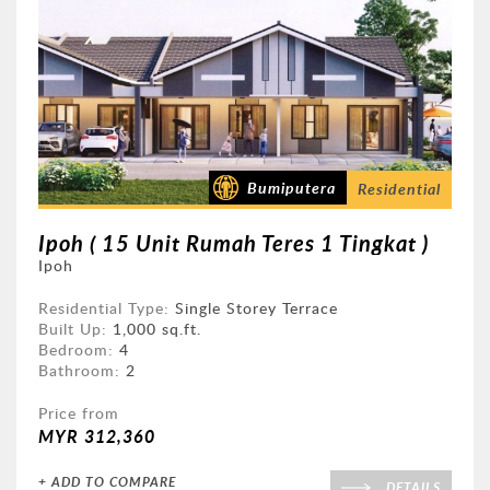
Bumiputera
Residential
Ipoh ( 20 Unit Rumah Teres 1 Tingkat )
Ipoh
Residential Type:
Single Storey Terrace
Built Up:
1,000 sq.ft.
Bedroom:
4
Bathroom:
2
Price from
MYR 331,075
+ ADD TO COMPARE
DETAILS