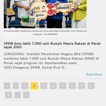
SPNB bina lebih 7,000 unit Rumah Mesra Rakyat di Perak
sejak 2002
LENGGONG: Syarikat Perumahan Negara Bhd (SPNB)
membina lebih 7,000 unit Rumah Mesra Rakyat (RMR) di
Perak sejak program itu diperkenalkan pada
2002.Pengerusi SPNB, Datuk Prof D...
Read More
«
‹
1
2
3
4
5
6
7
8
9
›
»