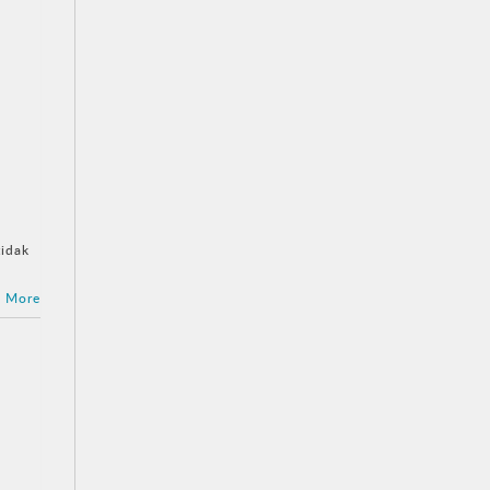
tidak
 More