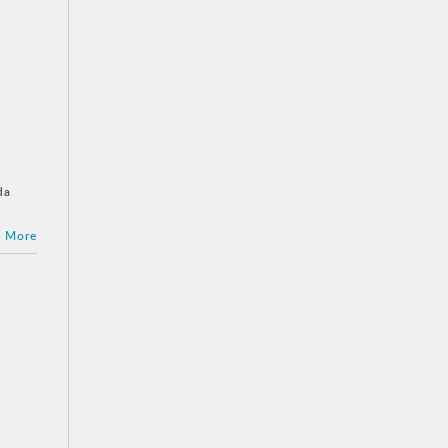
da
 More