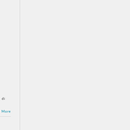
 di
 More